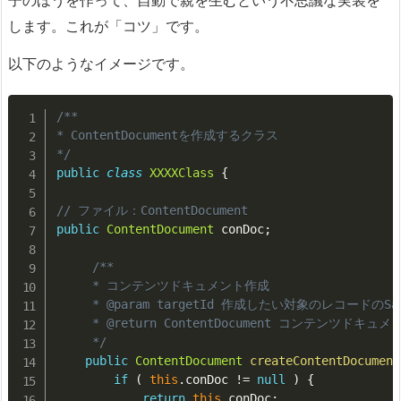
子のほうを作って、自動で親を生むという不思議な実装を
します。これが「コツ」です。
以下のようなイメージです。
/**

* ContentDocumentを作成するクラス

*/
public
class
XXXXClass
{
// ファイル：ContentDocument
public
ContentDocument
 conDoc
;
/**

     * コンテンツドキュメント作成

     * @param targetId 作成したい対象のレコードのSale
     * @return ContentDocument コンテンツドキュメン
     */
public
ContentDocument
createContentDocument
if
(
this
.
conDoc 
!=
null
)
{
return
this
.
conDoc
;