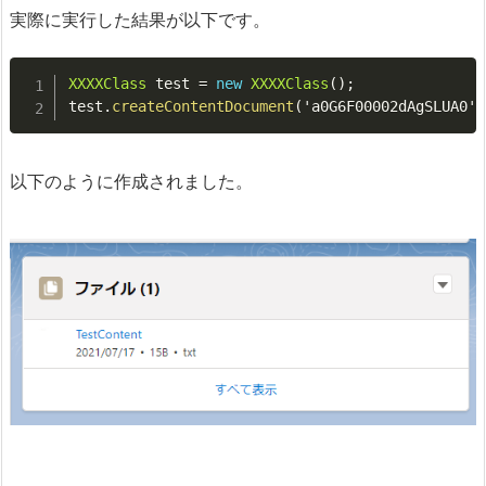
実際に実行した結果が以下です。
XXXXClass
 test 
=
new
XXXXClass
(
)
;
test
.
createContentDocument
(
'a0G6F00002dAgSLUA0'
)
以下のように作成されました。