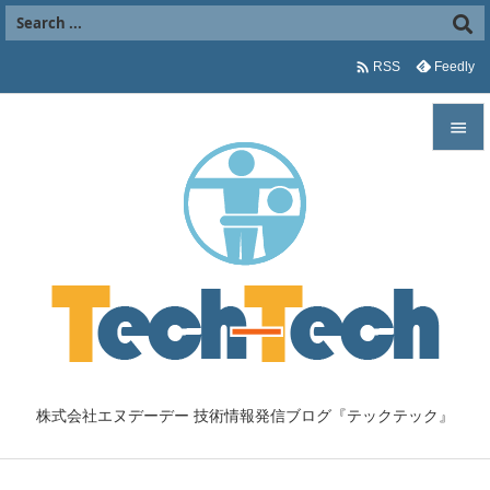

Feedly
RSS


メニュ

サイド

前へ

次へ

株式会社エヌデーデー 技術情報発信ブログ『テックテック』
検索