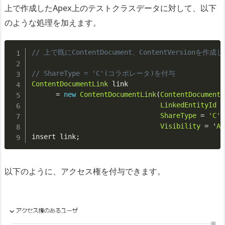
上で作成したApex上のテストクラスデータに対して、以下
のような処理を加えます。
// 上で既にContentDocument、ContentVersionを
// ShareType = 'C'(コラボレータ)を付与
ContentDocumentLink
 link

=
new
ContentDocumentLink
(
ContentDocumentI
LinkedEntityId
=
ShareType
=
'C'
,
Visibility
=
 '
Al
insert link
;
以下のように、アクセス権を付与できます。