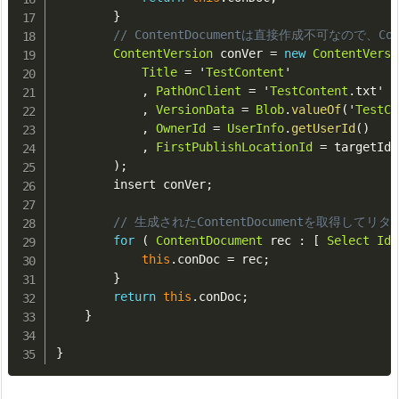
}
// ContentDocumentは直接作成不可なので、Co
ContentVersion
 conVer 
=
new
ContentVersi
Title
=
 '
TestContent
'

,
PathOnClient
=
 '
TestContent
.
txt'

,
VersionData
=
Blob
.
valueOf
(
'
TestCo
,
OwnerId
=
UserInfo
.
getUserId
(
)
,
FirstPublishLocationId
=
 targetId

)
;
        insert conVer
;
// 生成されたContentDocumentを取得してリタ
for
(
ContentDocument
 rec 
:
[
Select
Id
,
this
.
conDoc 
=
 rec
;
}
return
this
.
conDoc
;
}
}