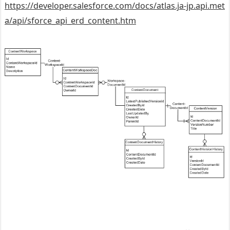
https://developer.salesforce.com/docs/atlas.ja-jp.api.met
a/api/sforce_api_erd_content.htm