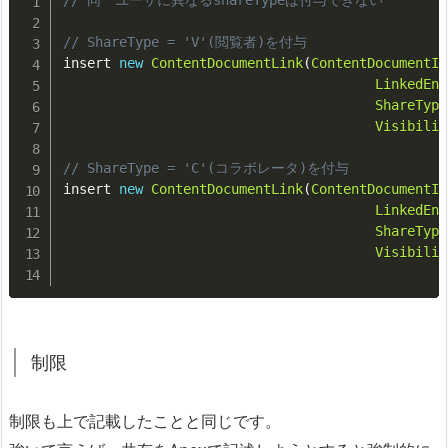
// 同一ユーザに異なるshareTypeは付与できない
// ShareType = 'V'(閲覧者)を付与
insert 
new
ContentDocumentLink
(
ContentDocumentId
LinkedEnt
ShareType
Visibilit
// ShareType = 'C'(コラボレータ)を付与
insert 
new
ContentDocumentLink
(
ContentDocumentId
LinkedEnt
ShareType
Visibilit
制限
制限も上で記載したことと同じです。