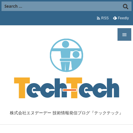

Feedly
RSS


メニュ

サイド

前へ

次へ

株式会社エヌデーデー 技術情報発信ブログ『テックテック』
検索