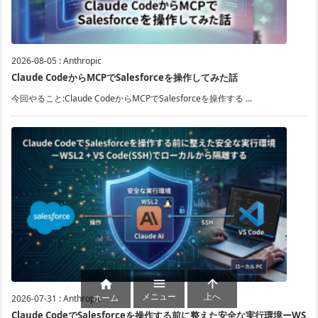
2026-08-05
:
Anthropic
Claude CodeからMCPでSalesforceを操作してみた話
今回やること:Claude CodeからMCPでSalesforceを操作する ...



メニュー
上へ
ホーム
2026-07-31
:
Anthropic
Claude CodeでSalesforceを操作する前に整えた安全な実行環境ーWS