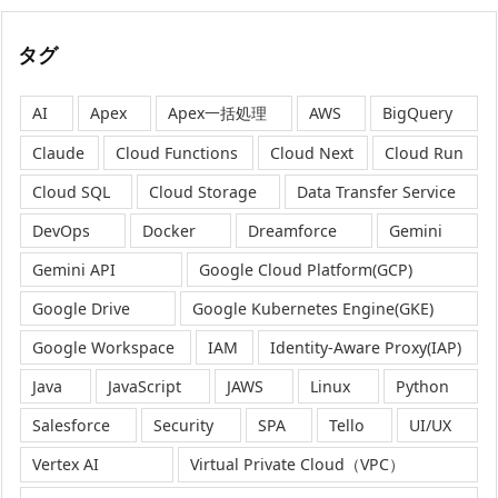
タグ
AI
Apex
Apex一括処理
AWS
BigQuery
Claude
Cloud Functions
Cloud Next
Cloud Run
Cloud SQL
Cloud Storage
Data Transfer Service
DevOps
Docker
Dreamforce
Gemini
Gemini API
Google Cloud Platform(GCP)
Google Drive
Google Kubernetes Engine(GKE)
Google Workspace
IAM
Identity-Aware Proxy(IAP)
Java
JavaScript
JAWS
Linux
Python
Salesforce
Security
SPA
Tello
UI/UX
Vertex AI
Virtual Private Cloud（VPC）