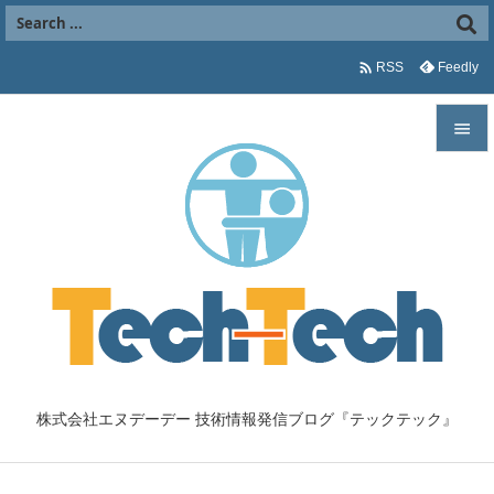

Feedly
RSS


メニュ

サイド

前へ

次へ

株式会社エヌデーデー 技術情報発信ブログ『テックテック』
検索