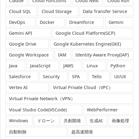
Claude
Cloud Functions
Cloud Next
Cloud Run
Cloud SQL
Cloud Storage
Data Transfer Service
DevOps
Docker
Dreamforce
Gemini
Gemini API
Google Cloud Platform(GCP)
Google Drive
Google Kubernetes Engine(GKE)
Google Workspace
IAM
Identity-Aware Proxy(IAP)
Java
JavaScript
JAWS
Linux
Python
Salesforce
Security
SPA
Tello
UI/UX
Vertex AI
Virtual Private Cloud（VPC）
Virtual Private Network（VPN）
Visual Studio Code(VSCode)
WebPerformer
Windows
ドローン
共創開発
生成AI
画像処理
自動制御
超高速開発