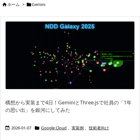
ホーム
>
Gemini


構想から実装まで4日！GeminiとThree.jsで社員の「1年
の思い出」を銀河にしてみた
2026-01-07
Google Cloud
,
実装例
,
技術者向け

