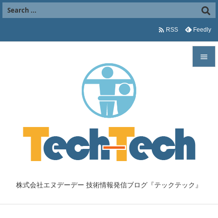

Feedly
RSS


メニュ

サイド

前へ

次へ

株式会社エヌデーデー 技術情報発信ブログ『テックテック』
検索