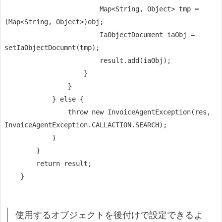
                        Map<String, Object> tmp = 
(Map<String, Object>)obj;

                        IaObjectDocument iaObj = 
setIaObjectDocumnt(tmp);

                        result.add(iaObj);

                    }

                } 

            } else {

                throw new InvoiceAgentException(res, 
InvoiceAgentException.CALLACTION.SEARCH);

            }

        }

        return result;

    }
使用するオブジェクトを後付けで設定できるよ