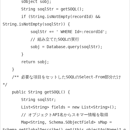
        sObject sobj;

        String soqlStr = getSOQL();

        if (String.isNotEmpty(recordId) && 
String.isNotEmpty(soqlStr)) {

            soqlStr += ' WHERE Id=:recordId';

            // 組み立てたSOQLの実行

            sobj = Database.query(soqlStr);

        }

        return sobj;

    }

    /** 必要な項目をセットしたSOQLのSelect-From部分だけ 
*/

    public String getSOQL() {

        String soqlStr;

        List<String> fields = new List<String>();

        // オブジェクトAPI名からスキマー情報を取得

        Map<String, Schema.SObjectField> sMap = 
Schema.getGlobalDescribe().get(this.objectApiName)?.g