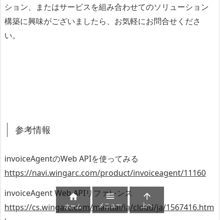
ション、またはサービスを組み合わせてのソリューション
構築に興味がございましたら、お気軽にお問合せくださ
い。
参考情報
invoiceAgentのWeb APIを使ってみる
https://navi.wingarc.com/product/invoiceagent/11160
invoiceAgent Web APIリファレンス



メニュー
上へ
ホーム
https://cs.wingarc.com/manual/ia/cloud/ja/1567416.htm