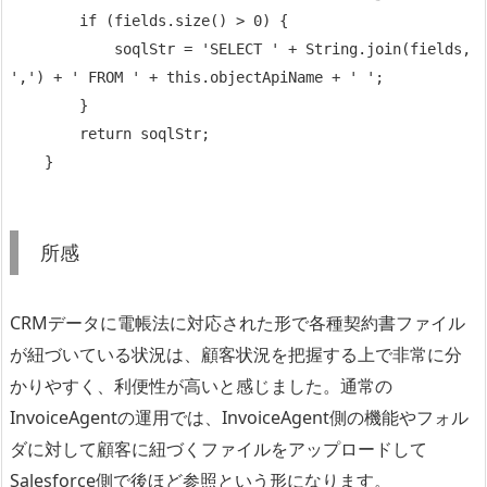
        if (fields.size() > 0) {

            soqlStr = 'SELECT ' + String.join(fields, 
',') + ' FROM ' + this.objectApiName + ' ';

        }

        return soqlStr;

    }
所感
CRMデータに電帳法に対応された形で各種契約書ファイル
が紐づいている状況は、顧客状況を把握する上で非常に分
かりやすく、利便性が高いと感じました。通常の
InvoiceAgentの運用では、InvoiceAgent側の機能やフォル
ダに対して顧客に紐づくファイルをアップロードして
Salesforce側で後ほど参照という形になります。