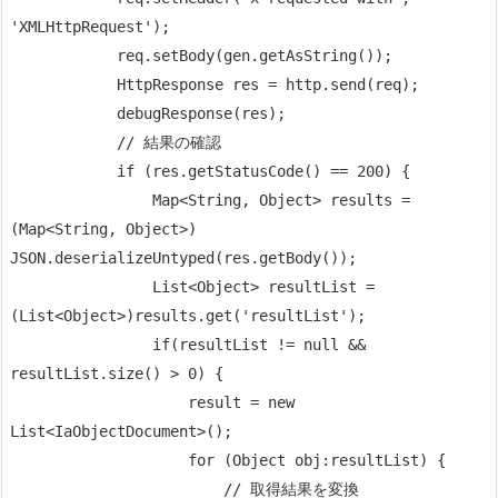
'XMLHttpRequest');

            req.setBody(gen.getAsString());

            HttpResponse res = http.send(req);

            debugResponse(res);

            // 結果の確認

            if (res.getStatusCode() == 200) {

                Map<String, Object> results = 
(Map<String, Object>) 
JSON.deserializeUntyped(res.getBody());

                List<Object> resultList = 
(List<Object>)results.get('resultList');

                if(resultList != null && 
resultList.size() > 0) {                    

                    result = new 
List<IaObjectDocument>();

                    for (Object obj:resultList) {

                        // 取得結果を変換
