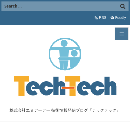

Feedly
RSS


メニュ

サイド

前へ

次へ

株式会社エヌデーデー 技術情報発信ブログ『テックテック』
検索