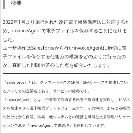
概要
2022年1月より施行された改正電子帳簿保存法に対応するた
め、invoiceAgentで電子ファイルを保存することになりま
した。
ユーザ操作はSalesforceから行いinvoiceAgentに適切に電
子ファイルを保存する仕組みの構築をどのように行ったの
か、直面した問題や苦心した点を紹介いたします。
『Salesforce』とは、クラウドベースのCRM・SFAサービスを提供してい
るアメリカの企業名であり、サービスの総称です。
『invoiceAgent』とは、企業間で流通する帳票の最適化を実現し、ビジネ
スを加速させる電子帳票プラットフォームです。その中の、あらゆる帳票
の仕分けから保管、検索、他システムとの連携も可能な文書管理ソリュー
ションである『invoiceAgent 文書管理』を使用しています。