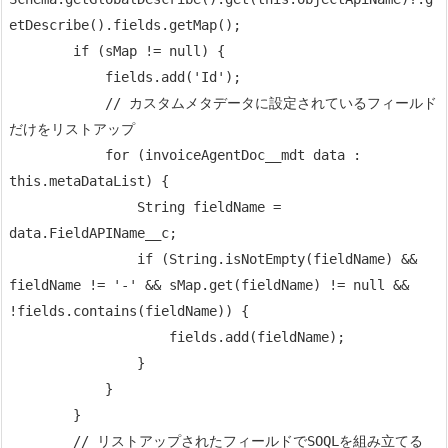
etDescribe().fields.getMap();

        if (sMap != null) {

            fields.add('Id');

            // カスタムメタデータに設定されているフィールド
だけをリストアップ

            for (invoiceAgentDoc__mdt data : 
this.metaDataList) {

                String fieldName = 
data.FieldAPIName__c;

                if (String.isNotEmpty(fieldName) && 
fieldName != '-' && sMap.get(fieldName) != null && 
!fields.contains(fieldName)) {

                    fields.add(fieldName);

                }

            }

        }

        // リストアップされたフィールドでSOQLを組み立てる
