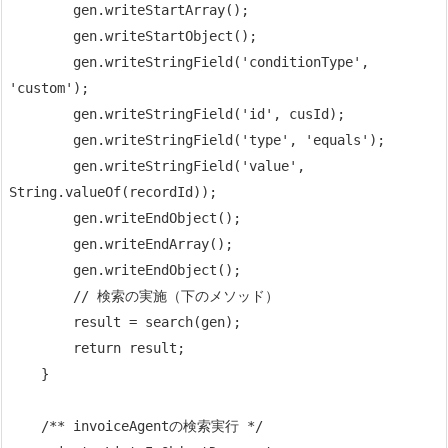
        gen.writeStartArray();

        gen.writeStartObject();

        gen.writeStringField('conditionType', 
'custom');

        gen.writeStringField('id', cusId);

        gen.writeStringField('type', 'equals');

        gen.writeStringField('value', 
String.valueOf(recordId));

        gen.writeEndObject();

        gen.writeEndArray();

        gen.writeEndObject();

        // 検索の実施（下のメソッド）

        result = search(gen);

        return result;

    }

    /** invoiceAgentの検索実行 */
