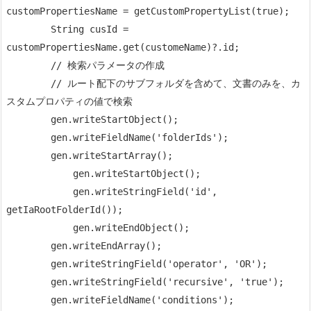
customPropertiesName = getCustomPropertyList(true);

        String cusId = 
customPropertiesName.get(customeName)?.id;

        // 検索パラメータの作成

        // ルート配下のサブフォルダを含めて、文書のみを、カ
スタムプロパティの値で検索

        gen.writeStartObject();

        gen.writeFieldName('folderIds');

        gen.writeStartArray();

            gen.writeStartObject();

            gen.writeStringField('id', 
getIaRootFolderId());

            gen.writeEndObject();

        gen.writeEndArray();

        gen.writeStringField('operator', 'OR');

        gen.writeStringField('recursive', 'true');

        gen.writeFieldName('conditions');
