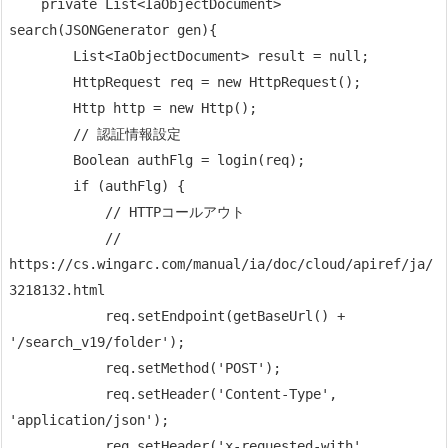
    private List<IaObjectDocument> 
search(JSONGenerator gen){

        List<IaObjectDocument> result = null;

        HttpRequest req = new HttpRequest();

        Http http = new Http();

        // 認証情報設定

        Boolean authFlg = login(req);

        if (authFlg) {

            // HTTPコールアウト

            // 
https://cs.wingarc.com/manual/ia/doc/cloud/apiref/ja/
3218132.html

            req.setEndpoint(getBaseUrl() + 
'/search_v19/folder');

            req.setMethod('POST');

            req.setHeader('Content-Type', 
'application/json');

            req.setHeader('x-requested-with', 