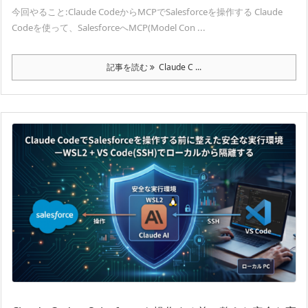
今回やること:Claude CodeからMCPでSalesforceを操作する Claude
Codeを使って、SalesforceへMCP(Model Con ...
記事を読む
Claude C ...