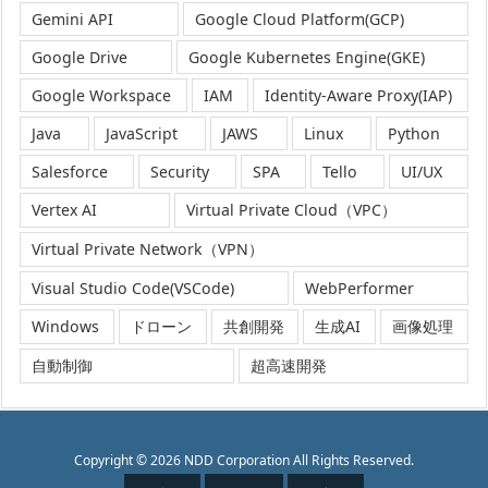
Gemini API
Google Cloud Platform(GCP)
Google Drive
Google Kubernetes Engine(GKE)
Google Workspace
IAM
Identity-Aware Proxy(IAP)
Java
JavaScript
JAWS
Linux
Python
Salesforce
Security
SPA
Tello
UI/UX
Vertex AI
Virtual Private Cloud（VPC）
Virtual Private Network（VPN）
Visual Studio Code(VSCode)
WebPerformer
Windows
ドローン
共創開発
生成AI
画像処理
自動制御
超高速開発
Copyright ©
2026
NDD Corporation
All Rights Reserved.