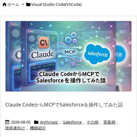
ホーム
>
Visual Studio Code(VSCode)


Claude CodeからMCPでSalesforceを操作してみた話
2026-08-05
Anthropic
,
Salesforce
,
その他
,
実装例
,


技術者向け
,
機能紹介