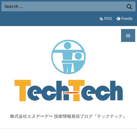

Feedly
RSS


メニュ

サイド

前へ

次へ

株式会社エヌデーデー 技術情報発信ブログ『テックテック』
検索