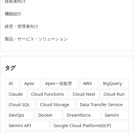
技術者向け
機能紹介
経営・管理者向け
製品・サービス・ソリューション
タグ
AI
Apex
Apex一括処理
AWS
BigQuery
Claude
Cloud Functions
Cloud Next
Cloud Run
Cloud SQL
Cloud Storage
Data Transfer Service
DevOps
Docker
Dreamforce
Gemini
Gemini API
Google Cloud Platform(GCP)