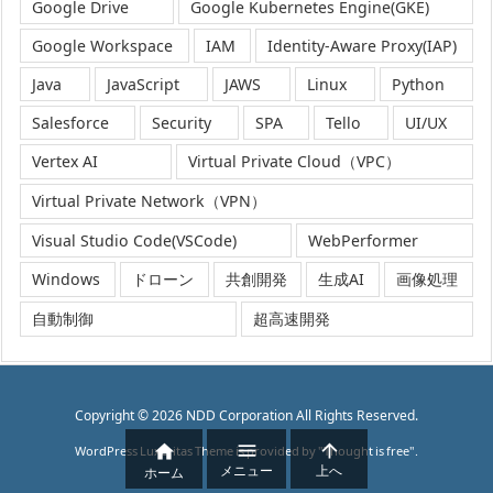
Google Drive
Google Kubernetes Engine(GKE)
Google Workspace
IAM
Identity-Aware Proxy(IAP)
Java
JavaScript
JAWS
Linux
Python
Salesforce
Security
SPA
Tello
UI/UX
Vertex AI
Virtual Private Cloud（VPC）
Virtual Private Network（VPN）
Visual Studio Code(VSCode)
WebPerformer
Windows
ドローン
共創開発
生成AI
画像処理
自動制御
超高速開発
Copyright ©
2026
NDD Corporation
All Rights Reserved.



WordPress Luxeritas Theme is provided by "
Thought is free
".
メニュー
上へ
ホーム