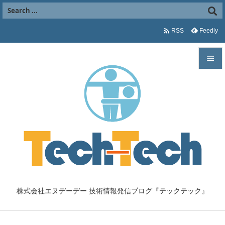

Feedly
RSS


メニュ

サイド

前へ

次へ

株式会社エヌデーデー 技術情報発信ブログ『テックテック』
検索