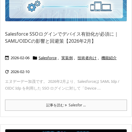
Salesforce SSOログインでデバイス有効化が必須に｜
SAML/OIDCの影響と回避策【2026年2月】
2026-02-06
Salesforce
,
実装例
,
技術者向け
,
機能紹介


2026-02-10

エヌデーデー加茂です。 2026年2月より、Salesforceは SAML Idp /
OIDC Idp を利用した SSO ログインに対して「Device ...
記事を読む
Salesfor ...