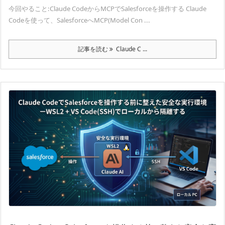
今回やること:Claude CodeからMCPでSalesforceを操作する Claude
Codeを使って、SalesforceへMCP(Model Con ...
記事を読む
Claude C ...