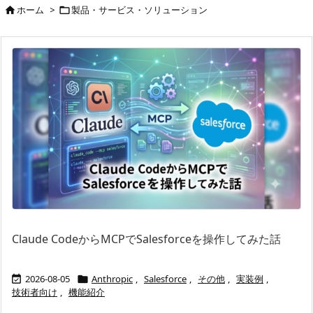
ホーム
>
製品・サービス・ソリューション


Claude CodeからMCPでSalesforceを操作してみた話
2026-08-05
Anthropic
,
Salesforce
,
その他
,
実装例
,


技術者向け
,
機能紹介