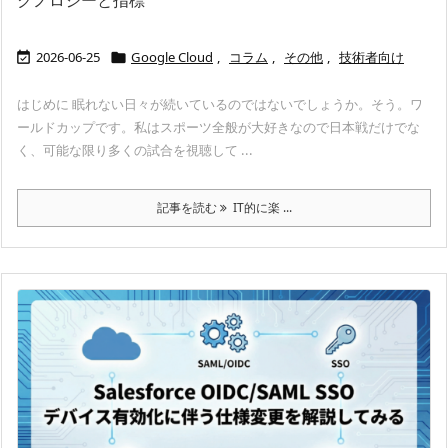
2026-06-25
Google Cloud
,
コラム
,
その他
,
技術者向け


はじめに 眠れない日々が続いているのではないでしょうか。そう。ワ
ールドカップです。私はスポーツ全般が大好きなので日本戦だけでな
く、可能な限り多くの試合を視聴して ...
記事を読む
IT的に楽 ...