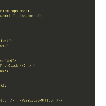
stomProps.mask),

Commit(), [onCommit]);

text'}

ord"

n="end">

" onClick={() => {

ask;

k);

Icon /> : <VisibilityOffIcon />}
