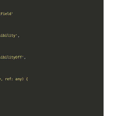
tField'
sibility'
,
sibilityOff'
,
, ref: any) {
