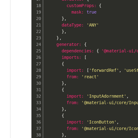
customProps
:
{
mask
:
true
}
,
dataType
:
'ANY'
}
,
}
,
generator
:
{
dependencies
:
{
'@material-ui/
imports
:
[
{
import
:
[
'forwardRef'
,
'useS
from
:
'react'
}
,
{
import
:
'InputAdornment'
,
from
:
'@material-ui/core/Inp
}
,
{
import
:
'IconButton'
,
from
:
'@material-ui/core/Ico
}
,