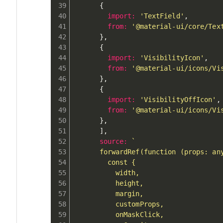
{
import
:
'TextField'
,
from
:
'@material-ui/core/Tex
}
,
{
import
:
'VisibilityIcon'
,
from
:
'@material-ui/icons/Vi
}
,
{
import
:
'VisibilityOffIcon'
,
from
:
'@material-ui/icons/Vi
}
,
]
,
source
:
`
      forwardRef(function (props: any
        const {

	      width,

	      height,

	      margin,

          customProps,

          onMaskClick,
