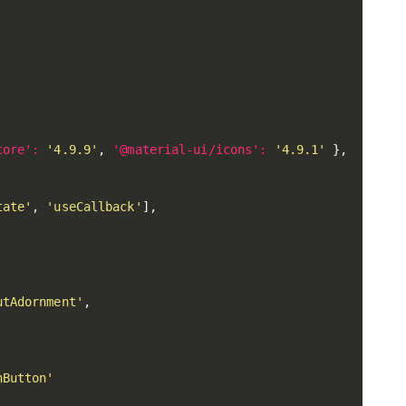
core'
:
'4.9.9'
,
'@material-ui/icons'
:
'4.9.1'
}
,
tate'
,
'useCallback'
]
,
utAdornment'
,
nButton'