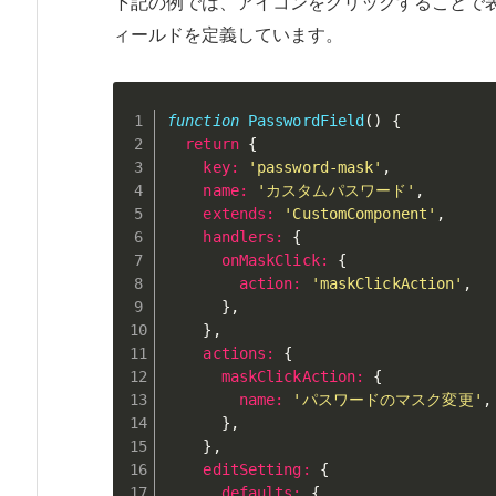
下記の例では、アイコンをクリックすることで
ィールドを定義しています。
function
PasswordField
(
)
{
return
{
key
:
'password-mask'
,
name
:
'カスタムパスワード'
,
extends
:
'CustomComponent'
,
handlers
:
{
onMaskClick
:
{
action
:
'maskClickAction'
,
}
,
}
,
actions
:
{
maskClickAction
:
{
name
:
'パスワードのマスク変更'
,
}
,
}
,
editSetting
:
{
defaults
:
{