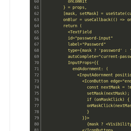
          onCommit

        } = props,

        [mask, setMask] = useState(cu
        onBlur = useCallback(() => on
        return (

          <TextField

          id="password-input"

          label="Password"

          type={mask ? 'password' : '
          autoComplete="current-passw
          InputProps={{

            endAdornment: (

              <InputAdornment positio
                <IconButton edge="end
                  const nextMask = !m
                  setMask(nextMask);

                  if (onMaskClick) {

                  onMaskClick(nextMas
                  }

                }}>

                  {mask ? <Visibility
                </IconButton>
