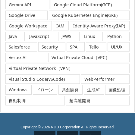
Gemini API
Google Cloud Platform(GCP)
Google Drive
Google Kubernetes Engine(GKE)
Google Workspace
IAM
Identity-Aware Proxy(IAP)
Java
JavaScript
JAWS
Linux
Python
Salesforce
Security
SPA
Tello
UI/UX
Vertex AI
Virtual Private Cloud（VPC）
Virtual Private Network（VPN）
Visual Studio Code(VSCode)
WebPerformer
Windows
ドローン
共創開発
生成AI
画像処理
自動制御
超高速開発
Copyright ©
2026
NDD Corporation
All Rights Reserved.