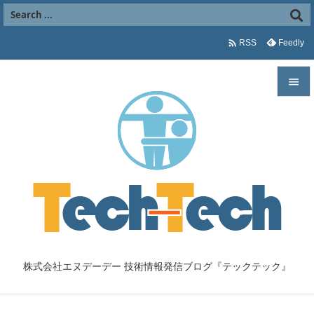

Feedly
RSS


メニュ

サイド

前へ

次へ

株式会社エヌデーデー 技術情報発信ブログ『テックテック』
検索