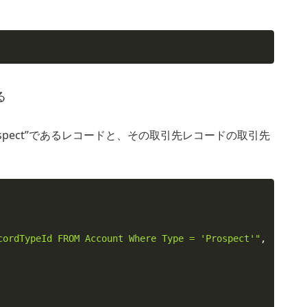
る
spect”であるレコードと、その取引先レコードの取引先
cordTypeId FROM Account Where Type = 'Prospect'"
,