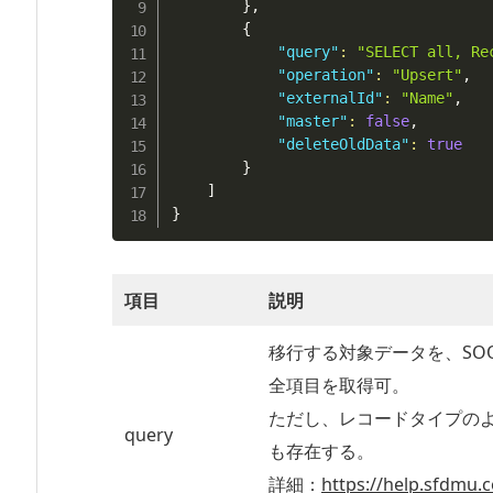
}
,
{
"query"
:
"SELECT all, Re
"operation"
:
"Upsert"
,
"externalId"
:
"Name"
,
"master"
:
false
,
"deleteOldData"
:
true
}
]
}
項目
説明
移行する対象データを、SOQL
全項目を取得可。
ただし、レコードタイプの
query
も存在する。
詳細：
https://help.sfdmu.