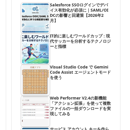
Salesforce SSOログインでデバ
イス有効化が必須に｜SAML/OI
DCの影響と回避策【2026年2
月】
IT的に楽しむワールドカップ : 現
代サッカーを分析するテクノロジ
ーと指標
Visual Studio Code で Gemini
Code Assist エージェントモード
を使う
Web Performer V2.4の新機能
「アクション拡張」を使って複数
ファイルの一括ダウンロードを実
現してみる
サービス アカウント キーを作ら