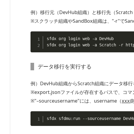
例）移行元（DevHub組織）と移行先（Scrat
※スクラッチ組織やSandBox組織は、"-r"でS
sfdx org login web 
-a
 DevHub

sfdx org login web 
-a
 Scratch 
-r
 htt
データ移行を実行する
例）DevHub組織からScratch組織にデータ移
※export.jsonファイルが存在するパスで、
※"–sourceusername"には、username（
xxx@y
sfdx sfdmu:run 
--sourceusername
 DevH