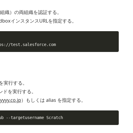
ch 組織）の両組織を認証する。
andboxインスタンスURLを指定する。
ps://test.salesforce.com
行を実行する。
コマンドを実行する。
yyy.co.jp
）もしくは alias を指定する。
ub 
--targetusername
 Scratch