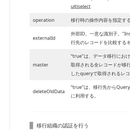
ultiselect
operation
移行時の操作内容を指定する。"Ins
外部ID。一意な識別子。"Ins
externalId
行先のレコードを比較する
“true"は、データ移行に
master
取得される全レコードが移行対象
したqueryで取得される
“true"は、移行先からQ
deleteOldData
に利用する。
移行組織の認証を行う