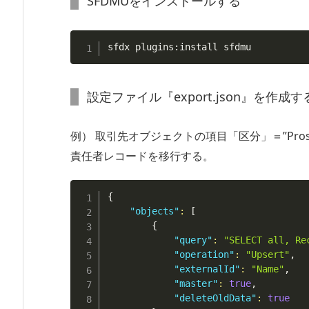
SFDMUをインストールする
sfdx plugins:install sfdmu
設定ファイル『export.json』を作成す
例） 取引先オブジェクトの項目「区分」＝”Pro
責任者レコードを移行する。
{
"objects"
:
[
{
"query"
:
"SELECT all, Re
"operation"
:
"Upsert"
,
"externalId"
:
"Name"
,
"master"
:
true
,
"deleteOldData"
:
true