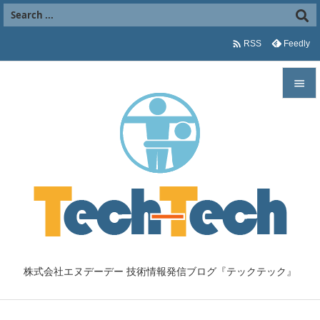

Feedly
RSS


メニュ

サイド

前へ

次へ

株式会社エヌデーデー 技術情報発信ブログ『テックテック』
検索