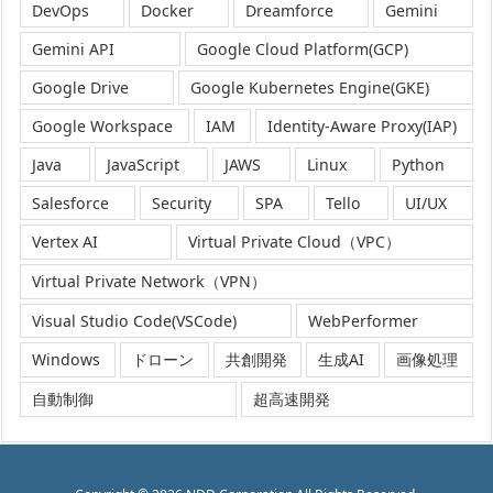
DevOps
Docker
Dreamforce
Gemini
Gemini API
Google Cloud Platform(GCP)
Google Drive
Google Kubernetes Engine(GKE)
Google Workspace
IAM
Identity-Aware Proxy(IAP)
Java
JavaScript
JAWS
Linux
Python
Salesforce
Security
SPA
Tello
UI/UX
Vertex AI
Virtual Private Cloud（VPC）
Virtual Private Network（VPN）
Visual Studio Code(VSCode)
WebPerformer
Windows
ドローン
共創開発
生成AI
画像処理
自動制御
超高速開発