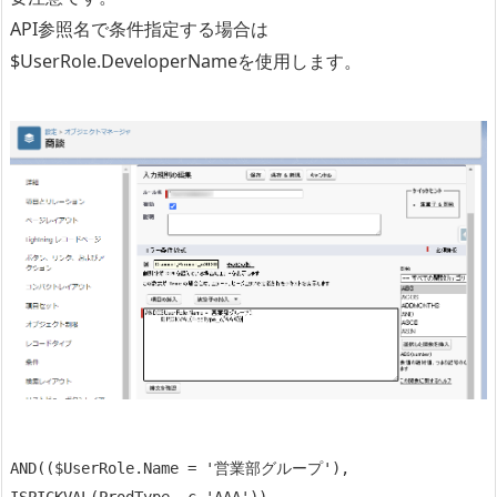
API参照名で条件指定する場合は
$UserRole.DeveloperNameを使用します。
AND(($UserRole.Name = '営業部グループ'), 
ISPICKVAL(ProdType__c,'AAA'))