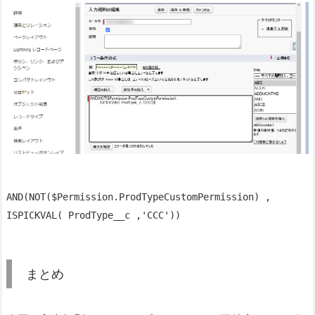
AND(NOT($Permission.ProdTypeCustomPermission) , 
ISPICKVAL( ProdType__c ,'CCC'))
まとめ