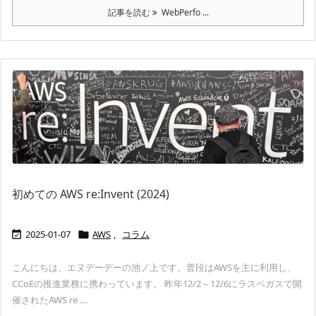
記事を読む
WebPerfo ...
初めての AWS re:Invent (2024)
2025-01-07
AWS
,
コラム


こんにちは、エヌデーデーの池ノ上です。普段はAWSを主に利用し、
CCoEの推進業務に携わっています。 昨年12/2～12/6にラスベガスで開
催されたAWS re ...