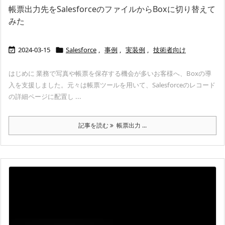
帳票出力先をSalesforceのファイルからBoxに切り替えて
みた
2024-03-15
Salesforce
,
事例
,
実装例
,
技術者向け


はじめに 業務で写真や帳票を保存する機会が多いお客様へ、Boxの導
入を支援しました。元々は帳票ツールを用いて、Salesforceのレコード
の詳細ページに配置し ...
記事を読む
帳票出力 ...