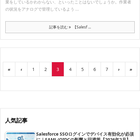
業をしているかわからない、といったことはないでしょうか。作業者
の状況をアナログで管理しているよう ...
記事を読む
【Salesf ...
«
‹
1
2
3
4
5
6
7
›
»
人気記事
Salesforce SSOログインでデバイス有効化が必須
に｜SAML/OIDCの影響と回避策【2026年2月】