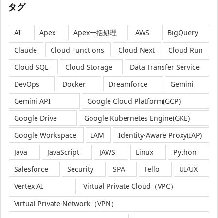
タグ
AI
Apex
Apex一括処理
AWS
BigQuery
Claude
Cloud Functions
Cloud Next
Cloud Run
Cloud SQL
Cloud Storage
Data Transfer Service
DevOps
Docker
Dreamforce
Gemini
Gemini API
Google Cloud Platform(GCP)
Google Drive
Google Kubernetes Engine(GKE)
Google Workspace
IAM
Identity-Aware Proxy(IAP)
Java
JavaScript
JAWS
Linux
Python
Salesforce
Security
SPA
Tello
UI/UX
Vertex AI
Virtual Private Cloud（VPC）
Virtual Private Network（VPN）