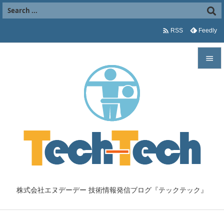

Feedly
RSS


メニュ

サイド

前へ

次へ

株式会社エヌデーデー 技術情報発信ブログ『テックテック』
検索