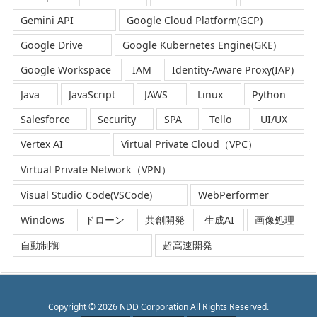
Gemini API
Google Cloud Platform(GCP)
Google Drive
Google Kubernetes Engine(GKE)
Google Workspace
IAM
Identity-Aware Proxy(IAP)
Java
JavaScript
JAWS
Linux
Python
Salesforce
Security
SPA
Tello
UI/UX
Vertex AI
Virtual Private Cloud（VPC）
Virtual Private Network（VPN）
Visual Studio Code(VSCode)
WebPerformer
Windows
ドローン
共創開発
生成AI
画像処理
自動制御
超高速開発
Copyright ©
2026
NDD Corporation
All Rights Reserved.