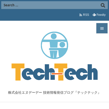

Feedly
RSS


メニュ

サイド

前へ

次へ

株式会社エヌデーデー 技術情報発信ブログ『テックテック』
検索