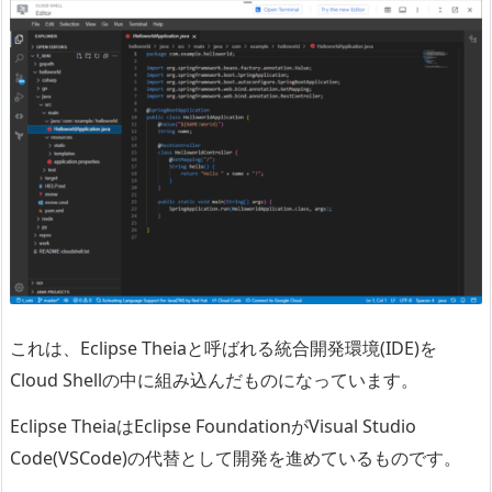
これは、Eclipse Theiaと呼ばれる統合開発環境(IDE)を
Cloud Shellの中に組み込んだものになっています。
Eclipse TheiaはEclipse FoundationがVisual Studio
Code(VSCode)の代替として開発を進めているものです。