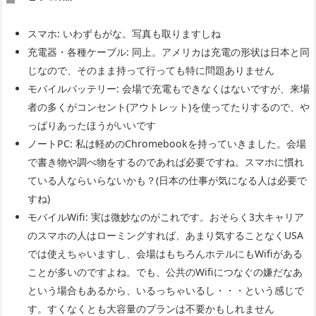
スマホ: いわずもがな。写真も取りますしね
充電器・各種ケーブル: 同上。アメリカは充電の形状は日本と同
じなので、そのまま持って行っても特に問題ありません
モバイルバッテリー: 会場で充電もできなくはないですが、来場
者の多くがコンセント(アウトレット)を使ってたりするので、や
っぱりあったほうがいいです
ノートPC: 私は軽めのChromebookを持っていきました。会場
で書き物や調べ物をするのであれば必要ですね。スマホに慣れ
ている人ならいらないかも？(日本の仕事が気になる人は必要で
すね)
モバイルWifi: 実は微妙なのがこれです。おそらく3大キャリア
のスマホの人はローミングすれば、あまり気することなくUSA
では使えちゃいますし、会場はもちろんホテルにもWifiがある
ことが多いのですよね。でも、公共のWifiにつなぐの嫌だなあ
という場合もあるから、いるっちゃいるし・・・という感じで
す。すくなくとも大容量のプランは不要かもしれません