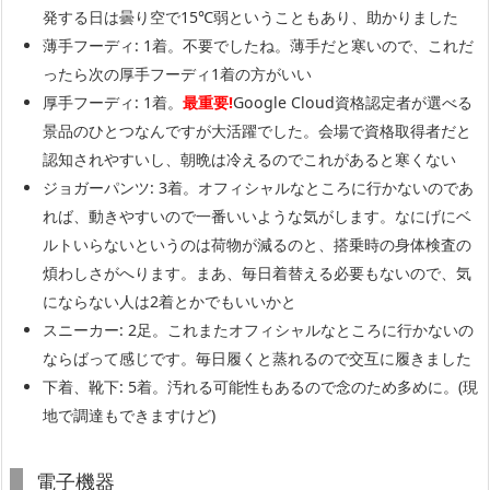
発する日は曇り空で15℃弱ということもあり、助かりました
薄手フーディ: 1着。不要でしたね。薄手だと寒いので、これだ
ったら次の厚手フーディ1着の方がいい
厚手フーディ: 1着。
最重要!
Google Cloud資格認定者が選べる
景品のひとつなんですが大活躍でした。会場で資格取得者だと
認知されやすいし、朝晩は冷えるのでこれがあると寒くない
ジョガーパンツ: 3着。オフィシャルなところに行かないのであ
れば、動きやすいので一番いいような気がします。なにげにベ
ルトいらないというのは荷物が減るのと、搭乗時の身体検査の
煩わしさがへります。まあ、毎日着替える必要もないので、気
にならない人は2着とかでもいいかと
スニーカー: 2足。これまたオフィシャルなところに行かないの
ならばって感じです。毎日履くと蒸れるので交互に履きました
下着、靴下: 5着。汚れる可能性もあるので念のため多めに。(現
地で調達もできますけど)
電子機器