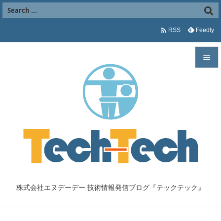

Feedly
RSS


メニュ

サイド

前へ

次へ

株式会社エヌデーデー 技術情報発信ブログ『テックテック』
検索