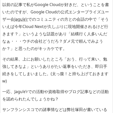
以前の記事で私がGoogle Cloudが好きだ、ということを書
いたのですが、Google Cloudの公式エンタープライズユー
ザー会
Jagu’e’r
でのコミュニティの方との会話の中で「そう
いえば今年Cloud Nextが久しぶりに現地開催されるけど行
きます？」というような話題があり「結構行く人多いんだ
なぁ・・・ウチの会社どうだろ？ダメ元で頼んでみよう
か？」と思ったのがキッカケです。
その結果、上にお願いしたところ「おう、行って来い、勉
強してきなよ」というありがたい返事をいただき、即日手
続きをしてしまいました。(太っ腹！と持ち上げておきます
w)
一応、Jagu’e’rでの活動や資格取得やブログ記事などの活動
を認められたんでしょうかね？
サンフランシスコでの諸事情などは弊社塚田が書いている