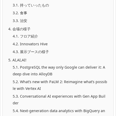
3.1.
持っていったもの
3.2.
食事
3.3.
治安
4.
会場の様子
4.1.
フロア紹介
4.2.
Innovators Hive
4.3.
展示ブースの様子
5.
AI,AI,AI!
5.1.
PostgreSQL the way only Google can deliver it: A
deep dive into AlloyDB
5.2.
What’s new with PaLM 2: Reimagine what’s possib
le with Vertex AI
5.3.
Conversational AI experiences with Gen App Buil
der
5.4.
Next-generation data analytics with BigQuery an