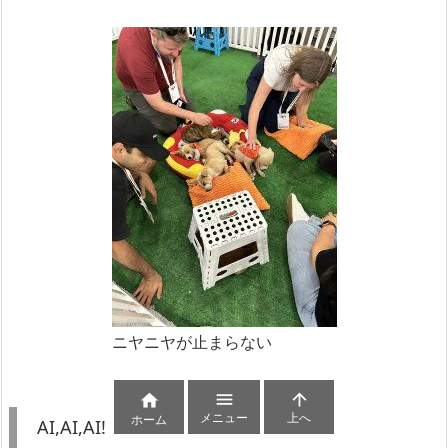
ニヤニヤが止まらない



メニュー
上へ
ホーム
AI,AI,AI!