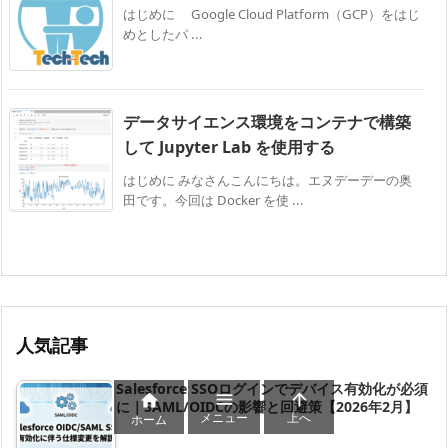
はじめに Google Cloud Platform（GCP）をはじ
めとしたパ ...
データサイエンス環境をコンテナで構築
して Jupyter Lab を使用する
はじめに みなさんこんにちは。エヌデーデーの奥
田です。今回は Docker を使 ...
人気記事
Salesforce SSOログインでデバイス有効化が必須



に｜SAML/OIDCの影響と回避策【2026年2月】
メニュー
上へ
ホーム