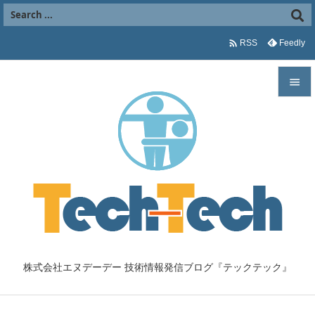

Feedly
RSS


メニュ

サイド

前へ

次へ

株式会社エヌデーデー 技術情報発信ブログ『テックテック』
検索