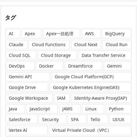
タグ
AI
Apex
Apex一括処理
AWS
BigQuery
Claude
Cloud Functions
Cloud Next
Cloud Run
Cloud SQL
Cloud Storage
Data Transfer Service
DevOps
Docker
Dreamforce
Gemini
Gemini API
Google Cloud Platform(GCP)
Google Drive
Google Kubernetes Engine(GKE)
Google Workspace
IAM
Identity-Aware Proxy(IAP)
Java
JavaScript
JAWS
Linux
Python
Salesforce
Security
SPA
Tello
UI/UX
Vertex AI
Virtual Private Cloud（VPC）