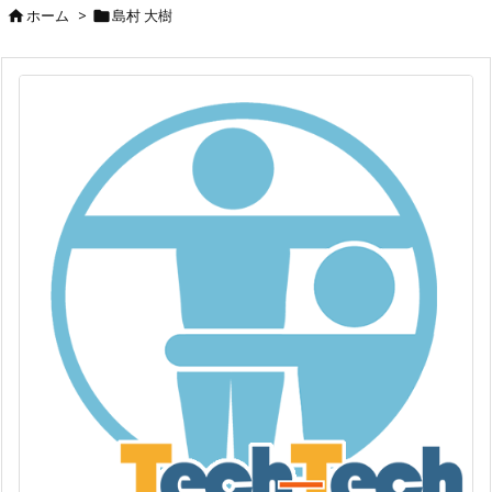
ホーム
>
島村 大樹

