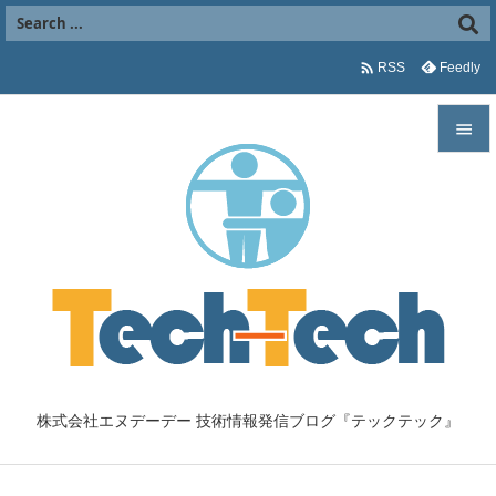

Feedly
RSS


メニュ

サイド

前へ

次へ

株式会社エヌデーデー 技術情報発信ブログ『テックテック』
検索