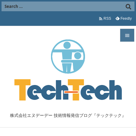

Feedly
RSS


メニュ

サイド

前へ

次へ

株式会社エヌデーデー 技術情報発信ブログ『テックテック』
検索