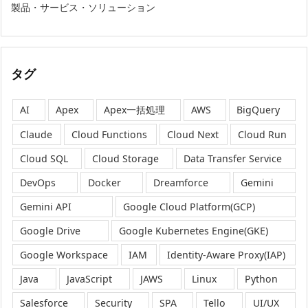
製品・サービス・ソリューション
タグ
AI
Apex
Apex一括処理
AWS
BigQuery
Claude
Cloud Functions
Cloud Next
Cloud Run
Cloud SQL
Cloud Storage
Data Transfer Service
DevOps
Docker
Dreamforce
Gemini
Gemini API
Google Cloud Platform(GCP)
Google Drive
Google Kubernetes Engine(GKE)
Google Workspace
IAM
Identity-Aware Proxy(IAP)
Java
JavaScript
JAWS
Linux
Python
Salesforce
Security
SPA
Tello
UI/UX