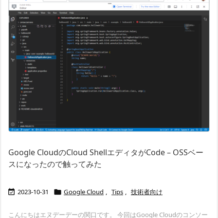
Google CloudのCloud ShellエディタがCode – OSSベー
スになったので触ってみた
2023-10-31
Google Cloud
,
Tips
,
技術者向け


こんにちはエヌデーデーの関口です。 今回はGoogle Cloudのコンソー