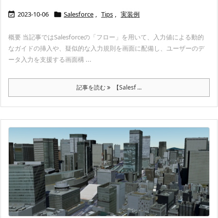
2023-10-06
Salesforce
,
Tips
,
実装例


概要 当記事ではSalesforceの「フロー」を用いて、入力値による動的
なガイドの挿入や、疑似的な入力規則を画面に配備し、ユーザーのデ
ータ入力を支援する画面構 ...
記事を読む
【Salesf ...