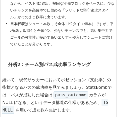
ながら、ベスト4に進出。堅固な守備ブロックをベースに、少な
いチャンスを高確率で仕留める「ソリッドな堅守速攻スタイ
ル」がそのまま数字に出ています。
日本代表
はシュート本数こそ全体11位タイ（48本）ですが、平
均xGは 0.154 と全体4位。少ないチャンスでも、高い集中力で
ゴールの可能性が極めて高いエリアへ侵入してシュートに繋げ
ていたことが分かります。
分析2：チーム別パス成功率ランキング
続いて、現代サッカーにおいてポゼッション（支配率）の
指標となるパスの成功率を見てみましょう。StatsBombで
は「パスが成功した場合は
カラムが
pass_outcome
NULL になる」というデータ構造の仕様があるため、
IS
を用いて成功数を集計します。
NULL