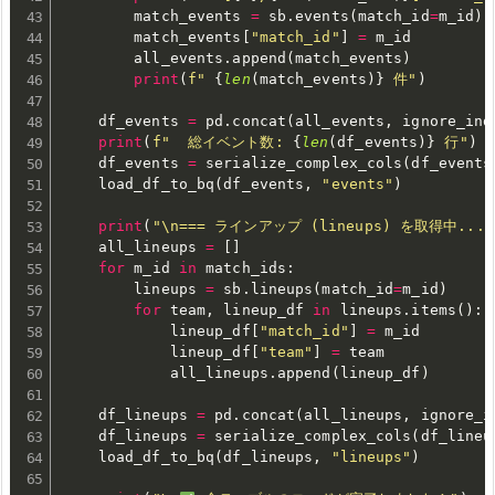
        match_events 
=
 sb
.
events
(
match_id
=
m_id
)
        match_events
[
"match_id"
]
=
 m_id

        all_events
.
append
(
match_events
)
print
(
f" 
{
len
(
match_events
)
}
 件"
)
    df_events 
=
 pd
.
concat
(
all_events
,
 ignore_ind
print
(
f"  総イベント数: 
{
len
(
df_events
)
}
 行"
)
    df_events 
=
 serialize_complex_cols
(
df_events
    load_df_to_bq
(
df_events
,
"events"
)
print
(
"\n=== ラインアップ (lineups) を取得中... 
    all_lineups 
=
[
]
for
 m_id 
in
 match_ids
:
        lineups 
=
 sb
.
lineups
(
match_id
=
m_id
)
for
 team
,
 lineup_df 
in
 lineups
.
items
(
)
:
            lineup_df
[
"match_id"
]
=
 m_id

            lineup_df
[
"team"
]
=
 team

            all_lineups
.
append
(
lineup_df
)
    df_lineups 
=
 pd
.
concat
(
all_lineups
,
 ignore_i
    df_lineups 
=
 serialize_complex_cols
(
df_lineu
    load_df_to_bq
(
df_lineups
,
"lineups"
)