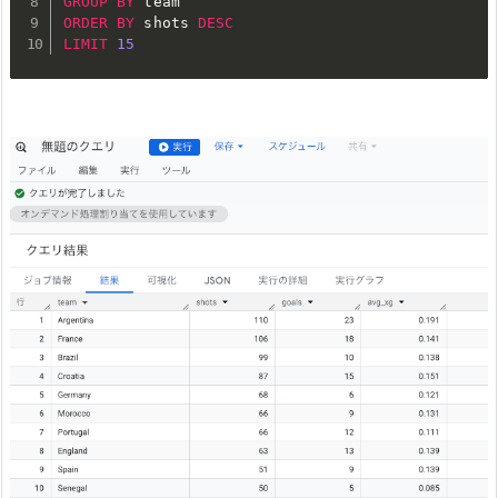
GROUP
BY
ORDER
BY
 shots 
DESC
LIMIT
15