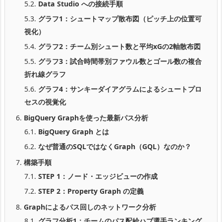
5.2.
Data Studio への接続手順
5.3.
グラフ1：シュートマップ散布図（ピッチ上の位置可
視化）
5.4.
グラフ2：チーム別シュート数と平均xGの2軸散布図
5.5.
グラフ3：試合時間帯別ファウル数とゴール数の複合
折れ線グラフ
5.6.
グラフ4：サンキーダイアグラムによるシュートプロ
セスの視覚化
6.
BigQuery Graphを使った最新パス分析
6.1.
BigQuery Graph とは
6.2.
なぜ普通のSQLではなくGraph（GQL）なのか？
7.
構築手順
7.1.
STEP 1：ノード・エッジビューの作成
7.2.
STEP 2：Property Graph の定義
8.
Graphによるパス回しのネットワーク分析
8.1.
グラフ分析1：チームのパス配給ハブ選手ランキング