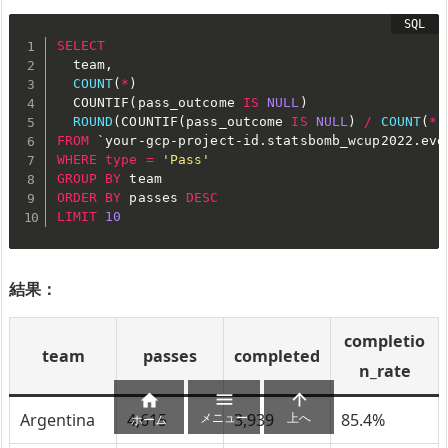
SELECT
  team
,
COUNT
(
*
)
  COUNTIF
(
pass_outcome 
IS
NULL
)
ROUND
(
COUNTIF
(
pass_outcome 
IS
NULL
)
/
COUNT
(
*
)
FROM
`
your-gcp-project-id.statsbomb_wcup2022.eve
WHERE
type
=
'Pass'
GROUP
BY
ORDER
BY
 passes 
DESC
LIMIT
10
結果：
completio
team
passes
completed
n_rate



メニュー
上へ
Argentina
4,615
3,939
85.4%
ホーム