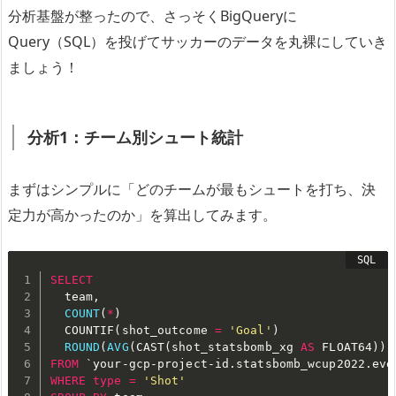
分析基盤が整ったので、さっそくBigQueryに
Query（SQL）を投げてサッカーのデータを丸裸にしていき
ましょう！
分析1：チーム別シュート統計
まずはシンプルに「どのチームが最もシュートを打ち、決
定力が高かったのか」を算出してみます。
SELECT
  team
,
COUNT
(
*
)
  COUNTIF
(
shot_outcome 
=
'Goal'
)
ROUND
(
AVG
(
CAST
(
shot_statsbomb_xg 
AS
 FLOAT64
)
)
,
FROM
`
your-gcp-project-id.statsbomb_wcup2022.eve
WHERE
type
=
'Shot'