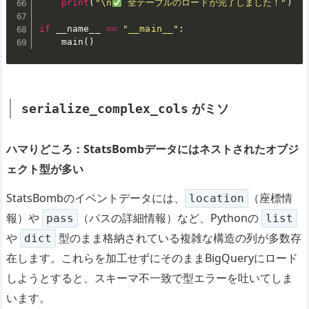
print
(
"\n
 全テーブルのロードが完了しました！"
)
if
 __name__ 
==
"__main__"
:
    main
(
)
がミソ
serialize_complex_cols
ハマりどころ：StatsBombデータにはネストされたオブジ
ェクト型が多い
StatsBombのイベントデータには、
（座標情
location
報）や
（パスの詳細情報）など、Pythonの
pass
list
や
型のまま格納されている複雑な構造の列が多数存
dict
在します。これらを加工せずにそのままBigQueryにロード
しようとすると、スキーマ不一致で型エラーを吐いてしま
います。