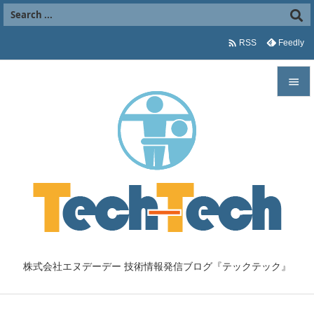

Feedly
RSS


メニュ

サイド

前へ

次へ

株式会社エヌデーデー 技術情報発信ブログ『テックテック』
検索