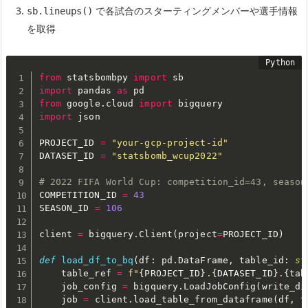
で各試合のスターティングメンバーや選手情報
sb.lineups()
を取得
from
 statsbombpy 
import
import
 pandas 
as
from
 google
.
cloud 
import
import
 json

PROJECT_ID 
=
"your-gcp-project-id"
DATASET_ID 
=
"statsbomb_wcup2022"
# 2022 FIFA World Cup: competition_id=43, season
COMPETITION_ID 
=
43
SEASON_ID 
=
106
client 
=
 bigquery
.
Client
(
project
=
PROJECT_ID
)
def
load_df_to_bq
(
df
:
 pd
.
DataFrame
,
 table_id
:
st
    table_ref 
=
f"
{
PROJECT_ID
}
.
{
DATASET_ID
}
.
{
tab
    job_config 
=
 bigquery
.
LoadJobConfig
(
write_di
    job 
=
 client
.
load_table_from_dataframe
(
df
,
 t