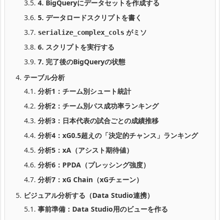
3.5.
4. BigQueryにデータセットを作成する
3.6.
5. データロードスクリプトを書く
3.7.
がミソ
serialize_complex_cols
3.8.
6. スクリプトを実行する
3.9.
7. 完了後のBigQueryの状態
4.
テーブル分析
4.1.
分析1：チーム別シュート統計
4.2.
分析2：チーム別パス成功率ランキング
4.3.
分析3：日本代表の試合ごとの成績推移
4.4.
分析4：xG0.5超えの「決定的チャンス」ランキング
4.5.
分析5：xA（アシスト期待値）
4.6.
分析6：PPDA（プレッシング強度）
4.7.
分析7：xG Chain（xGチェーン）
5.
ビジュアル分析する（Data Studio連携）
5.1.
事前準備：Data Studio用のビューを作る