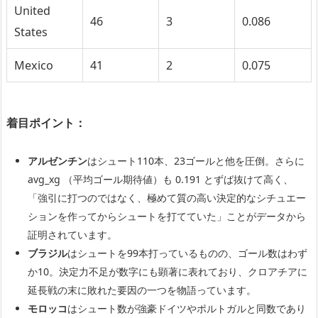
United
46
3
0.086
States
Mexico
41
2
0.075
着目ポイント：
アルゼンチン
はシュート110本、23ゴールと他を圧倒。さらに
avg_xg （平均ゴール期待値）も 0.191 とずば抜けて高く、
「強引に打つのではなく、極めて質の高い決定的なシチュエー
ションを作ってからシュートを打てていた」ことがデータから
証明されています。
ブラジル
はシュートを99本打っているものの、ゴール数はわず
か10。決定力不足が数字にも顕著に表れており、クロアチアに
延長戦の末に敗れた要因の一つを物語っています。
モロッコ
はシュート数が強豪ドイツやポルトガルと同数であり