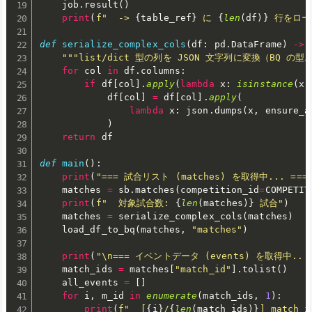
    job
.
result
(
)
print
(
f"  -> 
{
table_ref
}
 に 
{
len
(
df
)
}
 行をロー
def
serialize_complex_cols
(
df
:
 pd
.
DataFrame
)
-
>
 
"""list/dict 型の列を JSON 文字列に変換（BQ の型
for
 col 
in
 df
.
columns
:
if
 df
[
col
]
.
apply
(
lambda
 x
:
isinstance
(
x
,
            df
[
col
]
=
 df
[
col
]
.
apply
(
lambda
 x
:
 json
.
dumps
(
x
,
 ensure_a
)
return
 df

def
main
(
)
:
print
(
"=== 試合リスト (matches) を取得中... ===
    matches 
=
 sb
.
matches
(
competition_id
=
COMPETIT
print
(
f"  対象試合数: 
{
len
(
matches
)
}
 試合"
)
    matches 
=
 serialize_complex_cols
(
matches
)
    load_df_to_bq
(
matches
,
"matches"
)
print
(
"\n=== イベントデータ (events) を取得中... 
    match_ids 
=
 matches
[
"match_id"
]
.
tolist
(
)
    all_events 
=
[
]
for
 i
,
 m_id 
in
enumerate
(
match_ids
,
1
)
:
print
(
f"  [
{
i
}
/
{
len
(
match_ids
)
}
] match_i