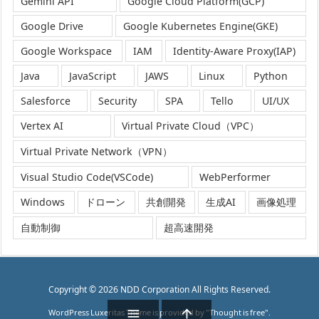
Gemini API
Google Cloud Platform(GCP)
Google Drive
Google Kubernetes Engine(GKE)
Google Workspace
IAM
Identity-Aware Proxy(IAP)
Java
JavaScript
JAWS
Linux
Python
Salesforce
Security
SPA
Tello
UI/UX
Vertex AI
Virtual Private Cloud（VPC）
Virtual Private Network（VPN）
Visual Studio Code(VSCode)
WebPerformer
Windows
ドローン
共創開発
生成AI
画像処理
自動制御
超高速開発
Copyright ©
2026
NDD Corporation
All Rights Reserved.


WordPress Luxeritas Theme is provided by "
Thought is free
".