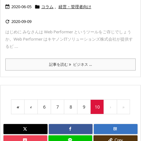
2020-06-05
コラム
,
経営・管理者向け


2020-09-09

はじめに みなさんは Web Performer というツールをご存じでしょう
か。Web Performer はキヤノンITソリューションズ株式会社が提供す
るピ ...
記事を読む
ビジネス ...
«
‹
6
7
8
9
10
›
»
B!
Copy