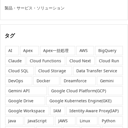
製品・サービス・ソリューション
タグ
AI
Apex
Apex一括処理
AWS
BigQuery
Claude
Cloud Functions
Cloud Next
Cloud Run
Cloud SQL
Cloud Storage
Data Transfer Service
DevOps
Docker
Dreamforce
Gemini
Gemini API
Google Cloud Platform(GCP)
Google Drive
Google Kubernetes Engine(GKE)
Google Workspace
IAM
Identity-Aware Proxy(IAP)
Java
JavaScript
JAWS
Linux
Python