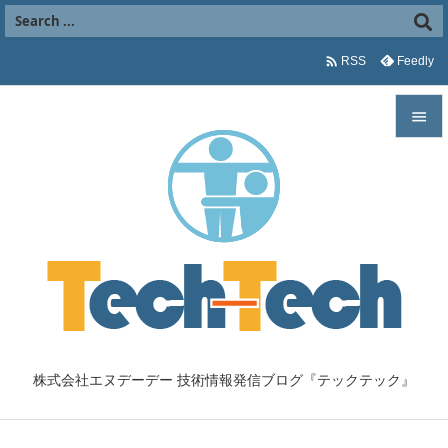

Feedly
RSS


メニュ

サイド

前へ

次へ

株式会社エヌデーデー 技術情報発信ブログ『テックテック』
検索