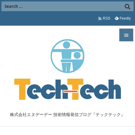

Feedly
RSS


メニュ

サイド

前へ

次へ

株式会社エヌデーデー 技術情報発信ブログ『テックテック』
検索