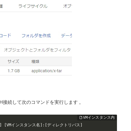
。
SH接続して次のコマンドを実行します 。
ル名] [VMインスタンス名]:[ディレクトリパス]