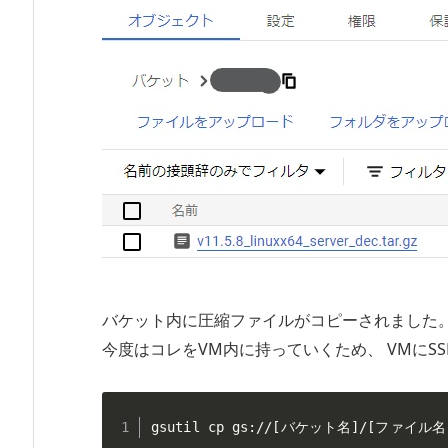
バケット内に圧縮ファイルがコピーされました
今度はコレをVM内に持っていくため、 VMにS
gsutil cp gs://[バケット名]/[ファイ