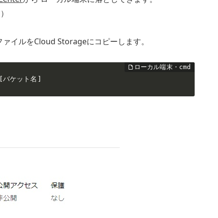
す
）
ルをCloud Storageにコピーします。
/[バケット名] 