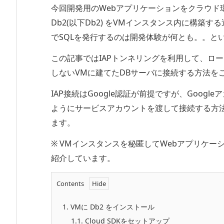
今回開発用のWebアプリケーションをクラウド環
Db2(以下Db2) をVMインスタンス内に構築す
でSQLを発行するのは開発体験が何とも。。と
この記事ではIAPトンネリングを利用して、
ロー
しないVMに建てたDBサーバ
に
接続する
方法を
IAP接続はGoogle認証が前提ですが、Goo
ようにサービスアカウントを渡して接続する方
ます。
※ VMインスタンスを秘匿してWebアプリケ
紹介しています。
Contents
1.
VMに Db2 をインストール
1.1.
Cloud SDKをセットアップ