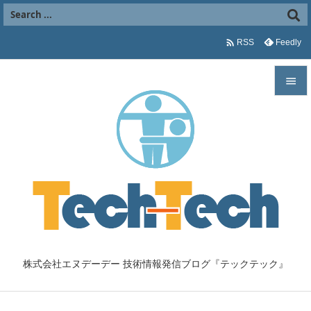

Feedly
RSS


メニュ

サイド

前へ

次へ

株式会社エヌデーデー 技術情報発信ブログ『テックテック』
検索