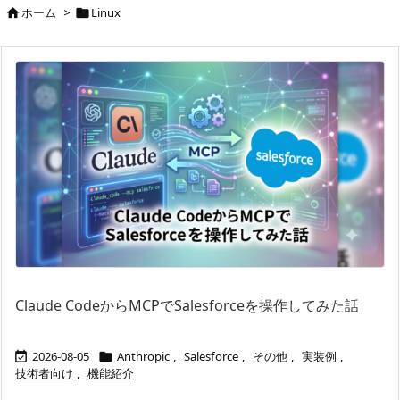
ホーム
>
Linux


Claude CodeからMCPでSalesforceを操作してみた話
2026-08-05
Anthropic
,
Salesforce
,
その他
,
実装例
,


技術者向け
,
機能紹介