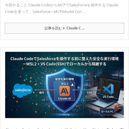
今回やること:Claude CodeからMCPでSalesforceを操作する Claude
Codeを使って、SalesforceへMCP(Model Con ...
記事を読む
Claude C ...