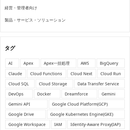
経営・管理者向け
製品・サービス・ソリューション
タグ
AI
Apex
Apex一括処理
AWS
BigQuery
Claude
Cloud Functions
Cloud Next
Cloud Run
Cloud SQL
Cloud Storage
Data Transfer Service
DevOps
Docker
Dreamforce
Gemini
Gemini API
Google Cloud Platform(GCP)
Google Drive
Google Kubernetes Engine(GKE)
Google Workspace
IAM
Identity-Aware Proxy(IAP)