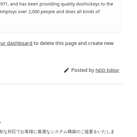
71, and has been providing quality doohickeys to the
 employs over 2,000 people and does all kinds of
our dashboard
to delete this page and create new
Posted by

NDD Editor
い
て柔軟な対応でお客様に最適なシステム構築のご提案をいたしま