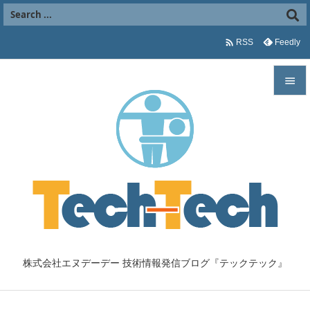

Feedly
RSS


メニュ

サイド

前へ

次へ

株式会社エヌデーデー 技術情報発信ブログ『テックテック』
検索