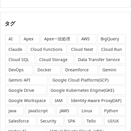
タグ
AI
Apex
Apex一括処理
AWS
BigQuery
Claude
Cloud Functions
Cloud Next
Cloud Run
Cloud SQL
Cloud Storage
Data Transfer Service
DevOps
Docker
Dreamforce
Gemini
Gemini API
Google Cloud Platform(GCP)
Google Drive
Google Kubernetes Engine(GKE)
Google Workspace
IAM
Identity-Aware Proxy(IAP)
Java
JavaScript
JAWS
Linux
Python
Salesforce
Security
SPA
Tello
UI/UX