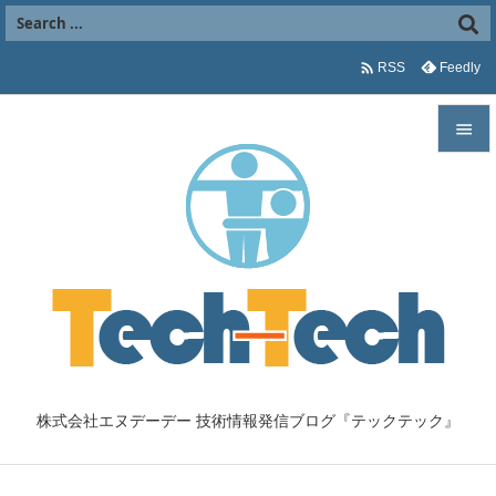

Feedly
RSS


メニュ

サイド

前へ

次へ

株式会社エヌデーデー 技術情報発信ブログ『テックテック』
検索