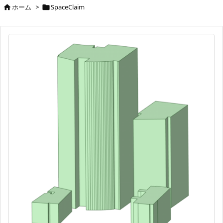
ホーム
>
SpaceClaim

