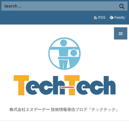

Feedly
RSS


メニュ

サイド

前へ

次へ

株式会社エヌデーデー 技術情報発信ブログ『テックテック』
検索