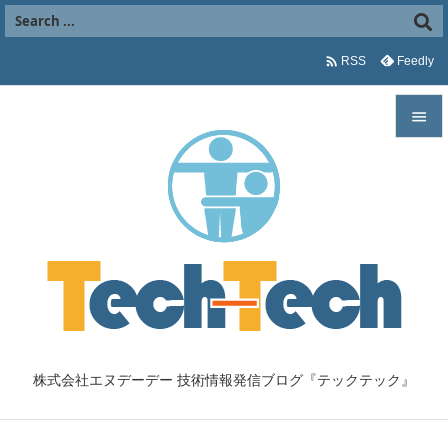

Feedly
RSS


メニュ

サイド

前へ

次へ

株式会社エヌデーデー 技術情報発信ブログ『テックテック』
検索