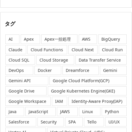
タグ
AI
Apex
Apex一括処理
AWS
BigQuery
Claude
Cloud Functions
Cloud Next
Cloud Run
Cloud SQL
Cloud Storage
Data Transfer Service
DevOps
Docker
Dreamforce
Gemini
Gemini API
Google Cloud Platform(GCP)
Google Drive
Google Kubernetes Engine(GKE)
Google Workspace
IAM
Identity-Aware Proxy(IAP)
Java
JavaScript
JAWS
Linux
Python
Salesforce
Security
SPA
Tello
UI/UX