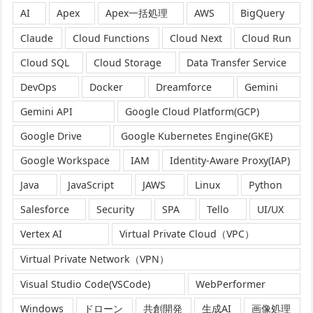
AI
Apex
Apex一括処理
AWS
BigQuery
Claude
Cloud Functions
Cloud Next
Cloud Run
Cloud SQL
Cloud Storage
Data Transfer Service
DevOps
Docker
Dreamforce
Gemini
Gemini API
Google Cloud Platform(GCP)
Google Drive
Google Kubernetes Engine(GKE)
Google Workspace
IAM
Identity-Aware Proxy(IAP)
Java
JavaScript
JAWS
Linux
Python
Salesforce
Security
SPA
Tello
UI/UX
Vertex AI
Virtual Private Cloud（VPC）
Virtual Private Network（VPN）
Visual Studio Code(VSCode)
WebPerformer
Windows
ドローン
共創開発
生成AI
画像処理