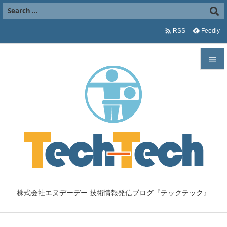

Feedly
RSS


メニュ

サイド

前へ

次へ

株式会社エヌデーデー 技術情報発信ブログ『テックテック』
検索