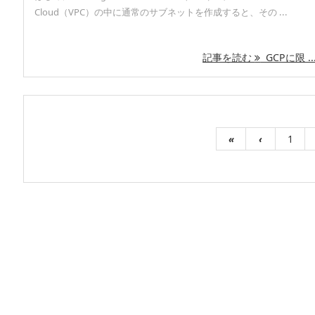
Cloud（VPC）の中に通常のサブネットを作成すると、その ...
記事を読む
GCPに限 ..
«
‹
1