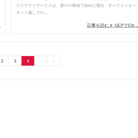
ククラウドサービスは、最小の構成で始めた場合、すべてインター
ネット越しでの ...
.
記事を読む
GCPでClo ..
2
3
4
›
»