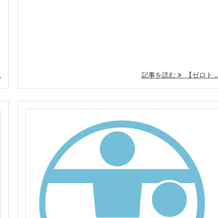
.
記事を読む
【ゼロト ..