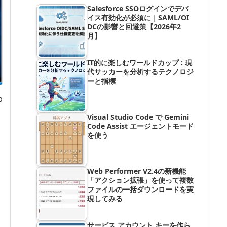
Salesforce SSOログインでデバ
イス有効化が必須に｜SAML/OI
DCの影響と回避策【2026年2
月】
IT的に楽しむワールドカップ : 現
代サッカーを分析するテクノロジ
ーと指標
p
Visual Studio Code で Gemini
Code Assist エージェントモード
を使う
Web Performer V2.4の新機能
「アクション拡張」を使って複数
ファイルの一括ダウンロードを実
現してみる
サービス アカウント キーを作ら