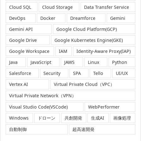
Cloud SQL
Cloud Storage
Data Transfer Service
DevOps
Docker
Dreamforce
Gemini
Gemini API
Google Cloud Platform(GCP)
Google Drive
Google Kubernetes Engine(GKE)
Google Workspace
IAM
Identity-Aware Proxy(IAP)
Java
JavaScript
JAWS
Linux
Python
Salesforce
Security
SPA
Tello
UI/UX
Vertex AI
Virtual Private Cloud（VPC）
Virtual Private Network（VPN）
Visual Studio Code(VSCode)
WebPerformer
Windows
ドローン
共創開発
生成AI
画像処理
自動制御
超高速開発