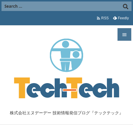

Feedly
RSS


メニュ

サイド

前へ

次へ

株式会社エヌデーデー 技術情報発信ブログ『テックテック』
検索