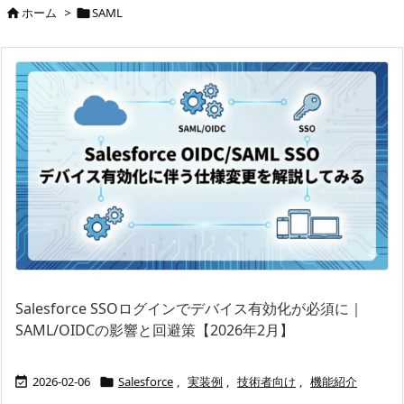
ホーム
>
SAML


Salesforce SSOログインでデバイス有効化が必須に｜
SAML/OIDCの影響と回避策【2026年2月】
2026-02-06
Salesforce
,
実装例
,
技術者向け
,
機能紹介

