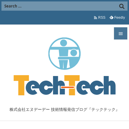

Feedly
RSS


メニュ

サイド

前へ

次へ

株式会社エヌデーデー 技術情報発信ブログ『テックテック』
検索