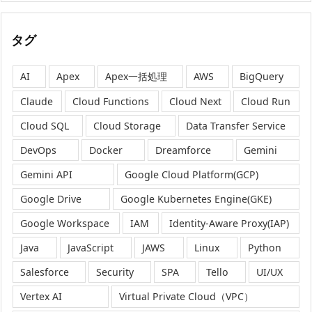
タグ
AI
Apex
Apex一括処理
AWS
BigQuery
Claude
Cloud Functions
Cloud Next
Cloud Run
Cloud SQL
Cloud Storage
Data Transfer Service
DevOps
Docker
Dreamforce
Gemini
Gemini API
Google Cloud Platform(GCP)
Google Drive
Google Kubernetes Engine(GKE)
Google Workspace
IAM
Identity-Aware Proxy(IAP)
Java
JavaScript
JAWS
Linux
Python
Salesforce
Security
SPA
Tello
UI/UX
Vertex AI
Virtual Private Cloud（VPC）