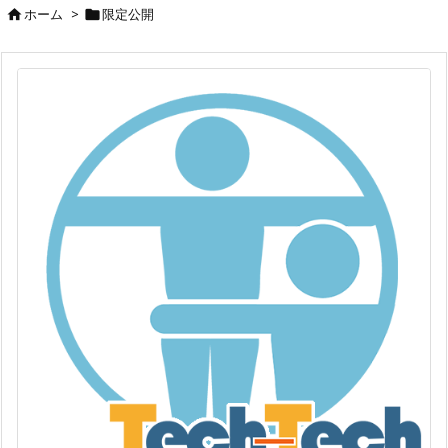
ホーム
>
限定公開

