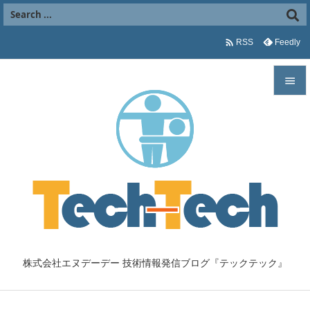

Feedly
RSS


メニュ

サイド

前へ

次へ

株式会社エヌデーデー 技術情報発信ブログ『テックテック』
検索