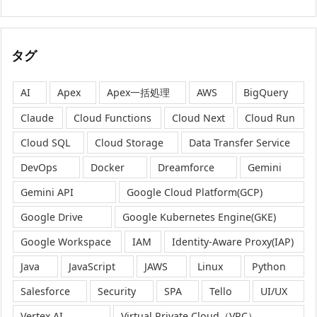
タグ
AI
Apex
Apex一括処理
AWS
BigQuery
Claude
Cloud Functions
Cloud Next
Cloud Run
Cloud SQL
Cloud Storage
Data Transfer Service
DevOps
Docker
Dreamforce
Gemini
Gemini API
Google Cloud Platform(GCP)
Google Drive
Google Kubernetes Engine(GKE)
Google Workspace
IAM
Identity-Aware Proxy(IAP)
Java
JavaScript
JAWS
Linux
Python
Salesforce
Security
SPA
Tello
UI/UX
Vertex AI
Virtual Private Cloud（VPC）